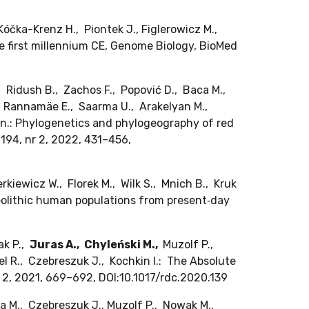
óčka-Krenz H., Piontek J., Figlerowicz M.,
the first millennium CE, Genome Biology, BioMed
, Ridush B., Zachos F., Popović D., Baca M.,
., Rannamäe E., Saarma U., Arakelyan M.,
 in.: Phylogenetics and phylogeography of red
 194, nr 2, 2022, 431–456,
kiewicz W., Florek M., Wilk S., Mnich B., Kruk
Neolithic human populations from present‐day
ak P.,
Juras A.,
Chyleński M.,
Muzolf P.,
l R., Czebreszuk J., Kochkin I.: The Absolute
r 2, 2021, 669–692, DOI:10.1017/rdc.2020.139
ka M., Czebreszuk J., Muzolf P., Nowak M.,