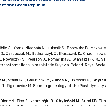
re of the Czech Republic
, Giblin J., Krenz-Niedbała M., Łukasik S., Borowska B., Makow
 K.-G., Jakubczak M., Bednarczyk J., Błaszczyk K., Chachliko
 Nowaczyk S., Pearson J., Romańska A., Stanaszek Ł.M., Szmy
 transformations in prehistoric Kuyavia, Poland. Royal Soci
, Stolarek I., Golubiński M.,
Juras A.
, Trzciński D.,
Chyleń
z J., Figlerowicz M. Genetic genealogy of the Piast dynasty 
Güler MN., Eker E., Katırcıoğlu B.,
Chyleński M.,
Vural KB, Ekin