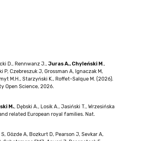
iecki D., Rennwanz J.,
Juras A., Chyleński M
.,
wski P, Czebreszuk J, Grossman A, Ignaczak M,
t M.H., Starzyński K., Roffet-Salque M. (2026).
ety Open Science, 2026.
ski M.
, Dębski A., Losik A., Jasiński T., Wrzesińska
and related European royal families. Nat.
 S, Gözde A, Bozkurt D, Pearson J, Sevkar A,