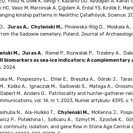
aş ED, Yıldız N, Dilek K, Sevgi Y, Kazancı DD, Aydoğan A, Kan
i HC, Vasic M, Marciniak A, Çiğdem A, Erdal YS, Kırdök E, Ma
anging kinship patterns in Neolithic Çatalhöyük, Science, 2
 J.,
Juras A.,
Chyleński M.,
Piniewska-Róg D., Moskała A., 
 from the Sadowie cemetery, Poland, Journal of Archaeologic
eński M.,
Juras A
., Romel P., Rozwalak P., Trzebny A., Dabe
 biomarkers as sea‐ice indicators: A complementary 
6, 2024.
ka M., Pospieszny Ł., Ehler E., Breszka A., Górski J., Taras
 M., Kośko A., Ignaczak M., Sadowski S., Matoga A., Grossm
, Dabert M., Anders G.: Patrilocality and hunter-gatherer-re
munications, vol. 14, nr 1, 2023, Numer artykułu: 4395, s
ashuba N., Ala-Hulkko T.,
Chyleński M.,
McKenna J., Pospie
owicz P., Potekhina I., Soficaru A., Szmyt M., Szostek K., Gö
 continuity, isolation, and gene flow in Stone Age Central