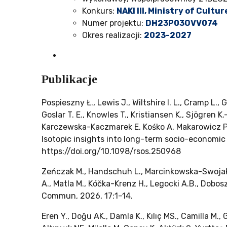
Konkurs:
NAKI III, Ministry of Cultu
Numer projektu:
DH23P03OVV074
Okres realizacji:
2023-2027
Publikacje
Pospieszny Ł., Lewis J., Wiltshire I. L., Cramp L.
Goslar T. E., Knowles T., Kristiansen K., Sjögren
Karczewska-Kaczmarek E, Kośko A, Makarowicz P.,
Isotopic insights into long-term socio-economic
https://doi.org/10.1098/rsos.250968
Zeńczak M., Handschuh L., Marcinkowska-Swojak M.
A., Matla M., Kóčka-Krenz H., Legocki A.B., Dobos
Commun, 2026, 17:1–14.
Eren Y., Doğu AK., Damla K., Kılıç MS., Camilla M., 