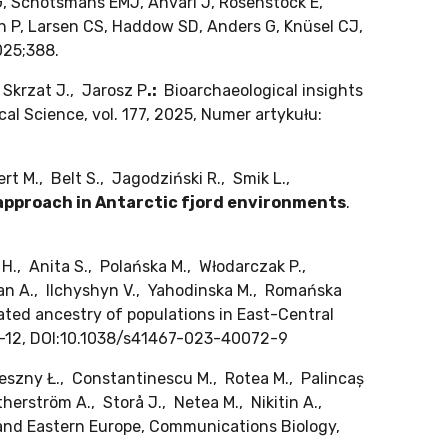
at G, Schotsmans EMJ, Anvari J, Rosenstock E,
rin P, Larsen CS, Haddow SD, Anders G, Knüsel CJ,
025;388.
Skrzat J., Jarosz P
.:
Bioarchaeological insights
al Science, vol. 177, 2025, Numer artykułu:
rt M., Belt S., Jagodziński R., Smik L.,
approach in Antarctic fjord environments
.
 H., Anita S., Polańska M., Włodarczak P.,
an A., Ilchyshyn V., Yahodinska M., Romańska
lated ancestry of populations in East-Central
. 1-12, DOI:10.1038/s41467-023-40072-9
szny Ł., Constantinescu M., Rotea M., Palincaș
therström A., Storå J., Netea M., Nikitin A.,
 and Eastern Europe, Communications Biology,