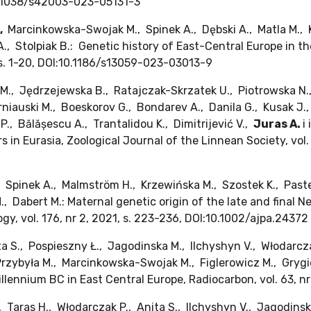
I:10.1038/s42003-023-05131-3
,
Marcinkowska-Swojak M., Spinek A., Dębski A., Matla M., K
 A., Stolpiak B.: Genetic history of East-Central Europe in 
, s. 1-20, DOI:10.1186/s13059-023-03013-9
 M., Jędrzejewska B., Ratajczak-Skrzatek U., Piotrowska N.
rniauski M., Boeskorov G., Bondarev A., Danila G., Kusak J
., Bălășescu A., Trantalidou K., Dimitrijević V.,
Juras A.
i
 in Eurasia, Zoological Journal of the Linnean Society, vol.
 Spinek A., Malmström H., Krzewińska M., Szostek K., Paster
., Dabert M.: Maternal genetic origin of the late and final 
y, vol. 176, nr 2, 2021, s. 223-236, DOI:10.1002/ajpa.24372
ita S., Pospieszny Ł., Jagodinska M., Ilchyshyn V., Włodarcz
Przybyła M., Marcinkowska-Swojak M., Figlerowicz M., Grygie
llennium BC in East Central Europe, Radiocarbon, vol. 63, n
., Taras H., Włodarczak P., Anita S., Ilchyshyn V., Jagodins