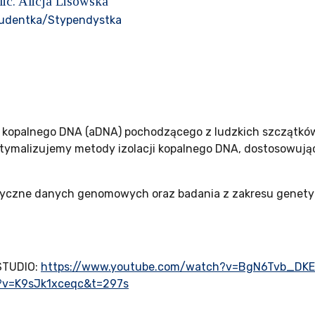
lic. Alicja Lisowska
udentka/Stypendystka
ch kopalnego DNA (aDNA) pochodzącego z ludzkich szczątkó
tymalizujemy metody izolacji kopalnego DNA, dostosowując
czne danych genomowych oraz badania z zakresu genetyki
 STUDIO:
https://www.youtube.com/watch?v=BgN6Tvb_DKE
?v=K9sJk1xceqc&t=297s