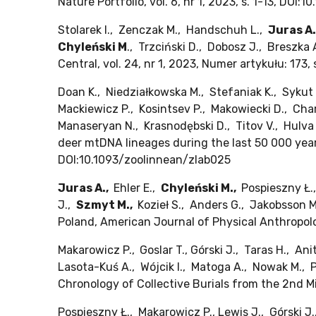
Nature Portfolio, vol. 6, nr 1, 2023, s. 1-13, DO
Stolarek I., Zenczak M., Handschuh L.,
Juras A.
Chyleński M
., Trzciński D., Dobosz J., Breszka
Central, vol. 24, nr 1, 2023, Numer artykułu: 173
Doan K., Niedziałkowska M., Stefaniak K., Sykut
Mackiewicz P., Kosintsev P., Makowiecki D., Cha
Manaseryan N., Krasnodębski D., Titov V., Hulva P
deer mtDNA lineages during the last 50 000 years
DOI:10.1093/zoolinnean/zlab025
Juras A.,
Ehler E.,
Chyleński M.,
Pospieszny Ł.,
J.,
Szmyt M.,
Kozieł S., Anders G., Jakobsson M
Poland, American Journal of Physical Anthropolog
Makarowicz P.,
Goslar T., Górski J., Taras H., An
Lasota-Kuś A., Wójcik I., Matoga A., Nowak M., 
Chronology of Collective Burials from the 2nd Mi
Pospieszny Ł., Makarowicz P., Lewis J., Górski J