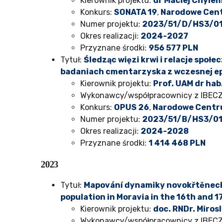
Kierownik projektu:
dr Maciej Chyleń
Konkurs:
SONATA 19
,
Narodowe Cen
Numer projektu:
2023/51/D/HS3/0
Okres realizacji:
2024-2027
Przyznane środki:
956 577
PLN
Tytuł:
Śledząc więzi krwi i relacje sp
badaniach cmentarzyska z wczesnej epo
Kierownik projektu:
Prof. UAM dr ha
Wykonawcy/współpracownicy z IBEC
Konkurs:
OPUS 26
,
Narodowe Centr
Numer projektu:
2023/51/B/HS3/01
Okres realizacji:
2024-2028
Przyznane środki:
1 414 468
PLN
2023
Tytuł:
Mapování dynamiky novokřtěnecký
population in Moravia in the 16th and 1
Kierownik projektu:
doc. RNDr. Mirosl
Wykonawcy/współpracownicy z IBEC