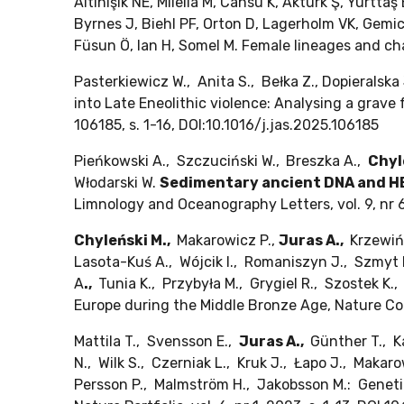
Altınışık NE, Milella M, Cansu K, Aktürk Ş, Yurtt
Byrnes J, Biehl PF, Orton D, Lagerholm VK, Gemic
Füsun Ö, Ian H, Somel M. Female lineages and ch
Pasterkiewicz W., Anita S., Bełka Z., Dopieralska
into Late Eneolithic violence: Analysing a grave
106185, s. 1-16, DOI:10.1016/j.jas.2025.106185
Pieńkowski A., Szczuciński W.,
Breszka A.,
Chyl
Włodarski W.
Sedimentary ancient DNA and HBI
Limnology and Oceanography Letters, vol. 9, nr 
Chyleński M.,
Makarowicz P.,
Juras A.,
Krzewińs
Lasota-Kuś A., Wójcik I., Romaniszyn J., Szmyt
A
.,
Tunia K., Przybyła M., Grygiel R., Szostek K.
Europe during the Middle Bronze Age, Nature Com
Mattila T., Svensson E.,
Juras A.,
Günther T., K
N., Wilk S., Czerniak L., Kruk J., Łapo J., Makar
Persson P., Malmström H., Jakobsson M.: Genetic