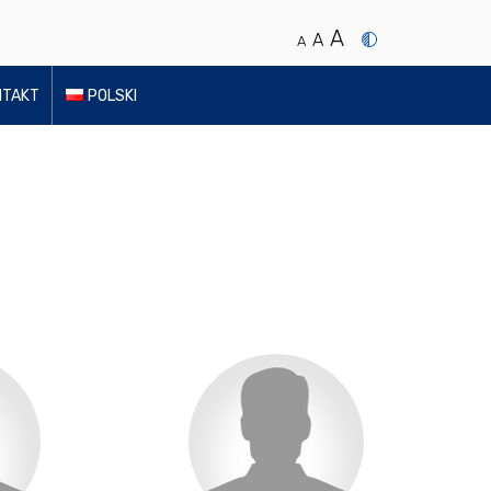
A
A
A
NTAKT
POLSKI