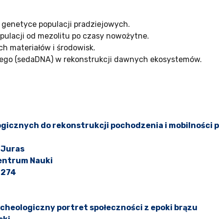
enetyce populacji pradziejowych.
opulacji od mezolitu po czasy nowożytne.
ch materiałów i środowisk.
ego (sedaDNA) w rekonstrukcji dawnych ekosystemów.
gicznych do rekonstrukcji pochodzenia i mobilności po
a Juras
entrum Nauki
2274
cheologiczny portret społeczności z epoki brązu