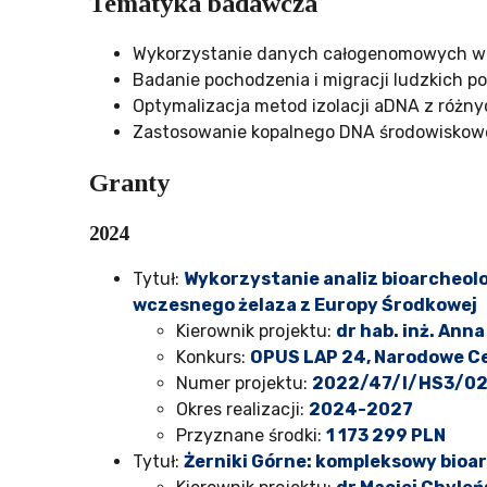
Tematyka badawcza
Wykorzystanie danych całogenomowych w g
Badanie pochodzenia i migracji ludzkich p
Optymalizacja metod izolacji aDNA z różny
Zastosowanie kopalnego DNA środowiskow
Granty
2024
Tytuł:
Wykorzystanie analiz bioarcheolo
wczesnego żelaza z Europy Środkowej
Kierownik projektu:
dr hab. inż. Ann
Konkurs:
OPUS LAP 24, Narodowe C
Numer projektu:
2022/47/I/HS3/0
Okres realizacji:
2024-2027
Przyznane środki:
1 173 299 PLN
Tytuł:
Żerniki Górne: kompleksowy bioar