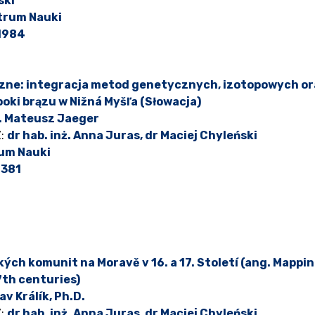
ski
trum Nauki
1984
ołeczne: integracja metod genetycznych, izotopowych 
ki brązu w Nižná Myšľa (Słowacja)
b. Mateusz Jaeger
Z:
dr hab. inż. Anna Juras, dr Maciej Chyleński
um Nauki
381
ch komunit na Moravě v 16. a 17. Století (ang. Mapp
7th centuries)
av Králík, Ph.D.
Z:
dr hab. inż. Anna Juras, dr Maciej Chyleński